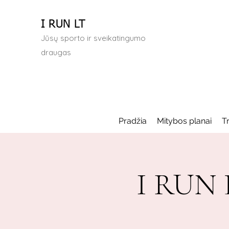
I RUN LT
Jūsų sporto ir sveikatingumo
draugas
Pradžia
Mitybos planai
T
I RUN L