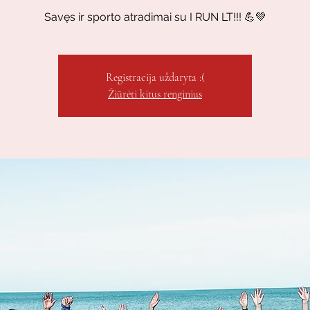
Savęs ir sporto atradimai su I RUN LT!!! 💪💚
Registracija uždaryta :(
Žiūrėti kitus renginius