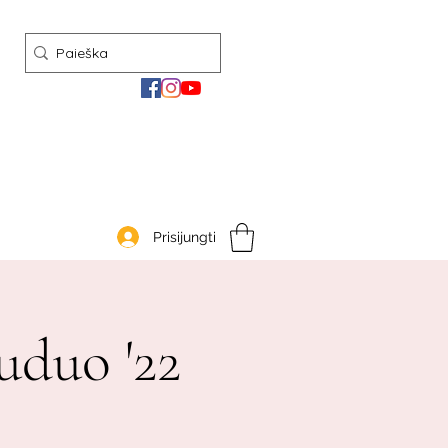
Prisijungti
uduo '22