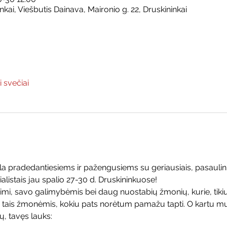
nkai, Viešbutis Dainava, Maironio g. 22, Druskininkai
i svečiai
a pradedantiesiems ir pažengusiems su geriausiais, pasaulinio
alistais jau spalio 27-30 d. Druskininkuose!
imi, savo galimybėmis bei daug nuostabių žmonių, kurie, tikiu
tais žmonėmis, kokiu pats norėtum pamažu tapti. O kartu m
, tavęs lauks: