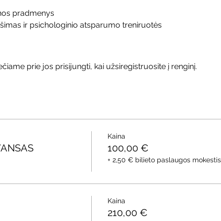
ynos pradmenys
ošimas ir psichologinio atsparumo treniruotės
čiame prie jos prisijungti, kai užsiregistruosite į renginį.
Kaina
AVANSAS
100,00 €
+ 2,50 € bilieto paslaugos mokestis
Kaina
210,00 €