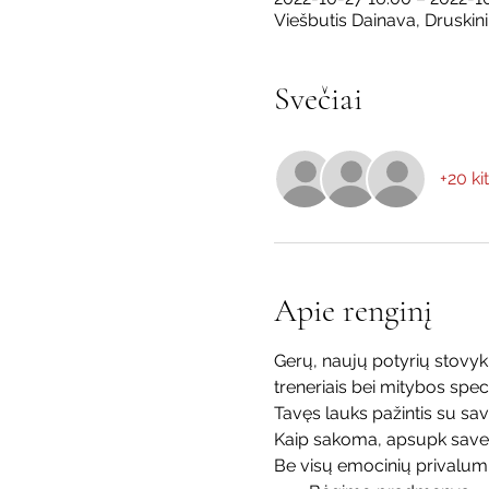
Viešbutis Dainava, Druskini
Svečiai
+20 kit
Apie renginį
Gerų, naujų potyrių stovykl
treneriais bei mitybos speci
Tavęs lauks pažintis su sav
Kaip sakoma, apsupk save 
Be visų emocinių privalumų