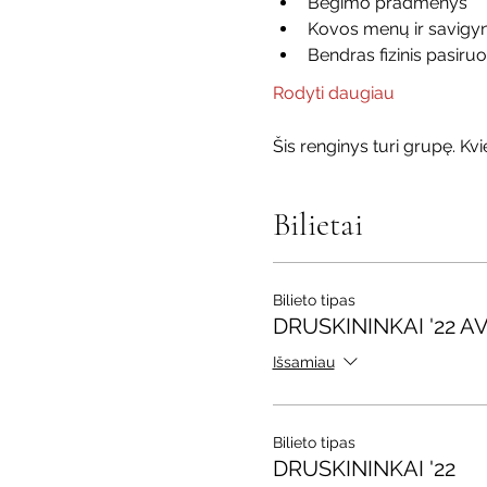
Bėgimo pradmenys
Kovos menų ir savig
Bendras fizinis pasiru
Rodyti daugiau
Šis renginys turi grupę. Kvie
Bilietai
Bilieto tipas
DRUSKININKAI '22 
Išsamiau
Bilieto tipas
DRUSKININKAI '22