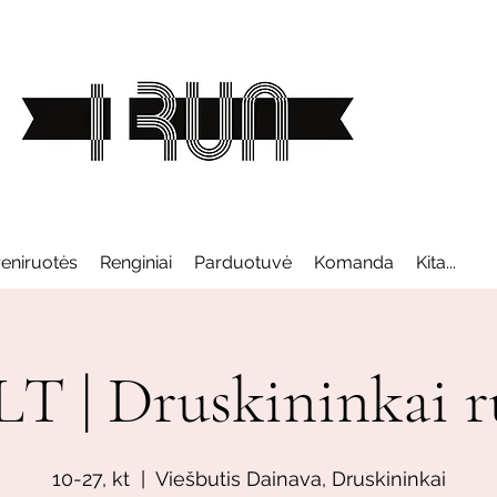
reniruotės
Renginiai
Parduotuvė
Komanda
Kita...
T | Druskininkai r
10-27, kt
  |  
Viešbutis Dainava, Druskininkai