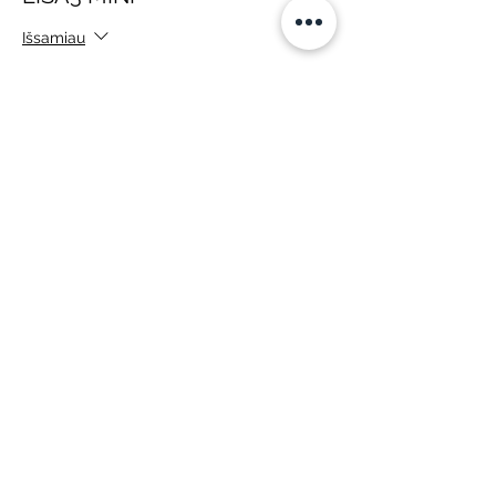
Išsamiau
Kaina
99,00 €
+ 2,48 € bilieto paslaugos mokestis
Pardavimas baigtas
Bilieto tipas
LISA3 MAX (mokant kas
mėnesį)
Išsamiau
Kaina
99,00 €
+ 2,48 € bilieto paslaugos mokestis