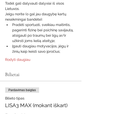
Todėl gali dalyvauti dalyviai iš visos 
Lietuvos.
Jeigu norite (o gal jau daugybę kartų 
nesėkmingai bandėte):
Pradėti sportuoti, sveikiau maitintis, 
pagerinti fizinę bei psichinę savijautą, 
atsigauti po traumų bei ligų ar/ir 
užkirsti joms kelią ateityje;
Įgauti daugiau motyvacijos, jėgų ir 
žinių kaip keisti savo įpročius;
Rodyti daugiau
Bilietai
Pardavimas baigtas
Bilieto tipas
LISA3 MAX (mokant iškart)