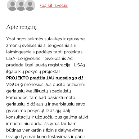
+64 kiti svečiai
Apie renginį
Ypatingos sėkmės sulaukęs ir gausybei 
žmonių sveikesniais, lengvesniais ir 
laimingesniais padėjęs tapti projektas 
LISA (Lengvesnis ir Sveikesnis Aš) 
pradeda ilgai lauktą registraciją į LISA3 
ilgalaikių pokyčių projektą!
PROJEKTO pradžia JAU rugsėjo 30 d.!
VISUS 9 mėnesius Jūs būsite prižiūrimi 
geriausių kvalifikuotų specialistų 
komandos, tam kad pasiektumėte 
geriausių, didžiausių ir svarbiausių savo 
gyvenimo pokyčių! Didžiąją dalį 
konsultacijų ir užduočių bus galima atlikti 
ir nuotoliniu būdu, išskyrus tai, kam 
būtinas vienkartinis fizinis dalyvavimas 
(kraujo tyrimai, kūno testavimas ir pan.). 