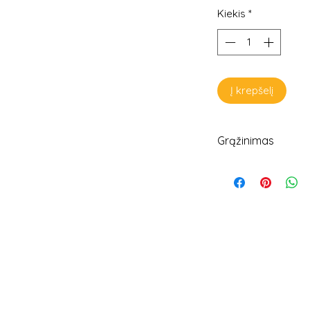
Kiekis
*
Į krepšelį
Grąžinimas
Kuponai atgal nepr