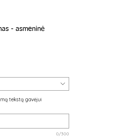
as - asmeninė
imą tekstą gavėjui
0/300