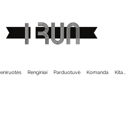
reniruotės
Renginiai
Parduotuvė
Komanda
Kita...