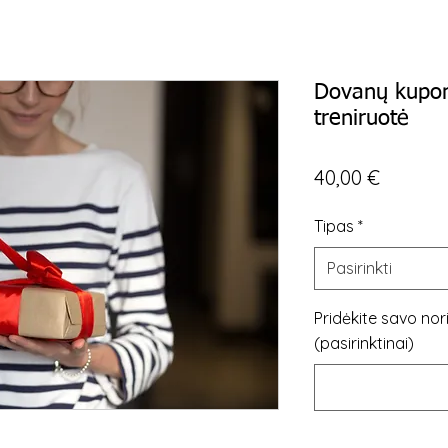
Dovanų kupon
treniruotė
Price
40,00 €
Tipas
*
Pasirinkti
Pridėkite savo nor
(pasirinktinai)