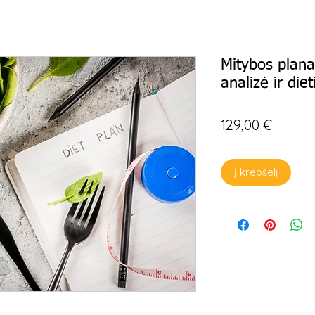
Mitybos plan
analizė ir die
Price
129,00 €
Į krepšelį