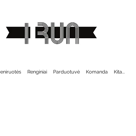
reniruotės
Renginiai
Parduotuvė
Komanda
Kita...