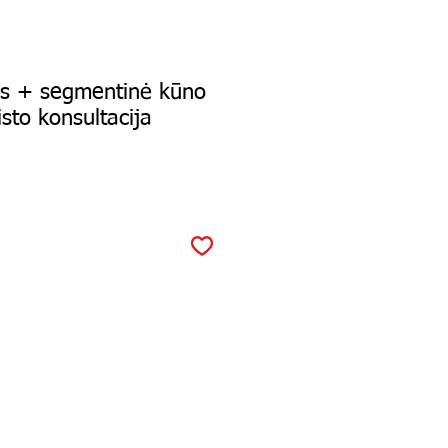
as + segmentinė kūno
tisto konsultacija