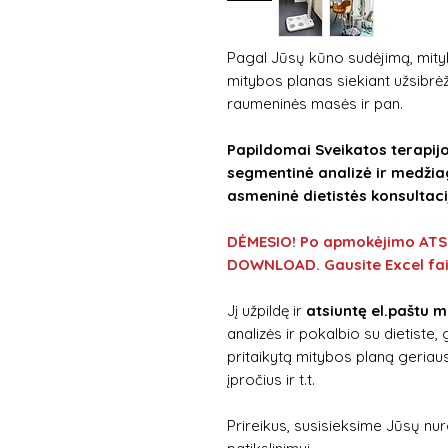
Pagal Jūsų kūno sudėjimą, mityb
mitybos planas siekiant užsibrėžt
raumeninės masės ir pan.
Papildomai Sveikatos terapijo
segmentinė analizė ir medžiag
asmeninė dietistės konsultaci
DĖMESIO! Po apmokėjimo ATSI
DOWNLOAD. Gausite Excel fai
Jį užpildę ir
atsiuntę el.paštu m
analizės ir pokalbio su dietiste
pritaikytą mitybos planą geriau
įpročius ir t.t.
Prireikus, susisieksime Jūsų nu