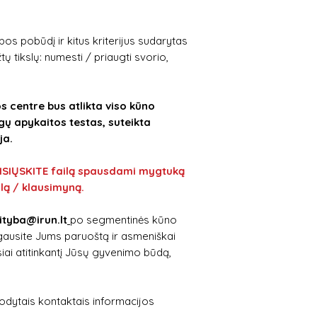
os pobūdį ir kitus kriterijus sudarytas
ų tikslų: numesti / priaugti svorio,
s centre bus atlikta viso kūno
ų apykaitos testas, suteikta
ja.
SIŲSKITE failą spausdami mygtuką
lą / klausimyną.
ityba@irun.lt
po segmentinės kūno
, gausite Jums paruoštą ir asmeniškai
siai atitinkantį Jūsų gyvenimo būdą,
rodytais kontaktais informacijos